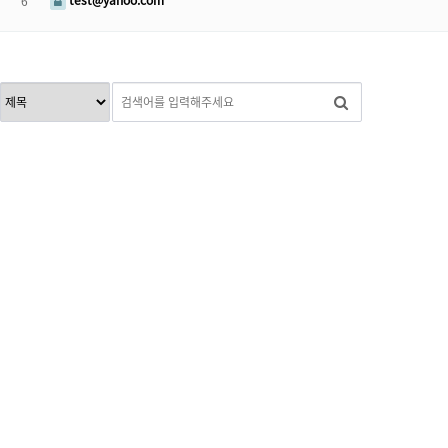
test@yahoo.com
6
맨끝