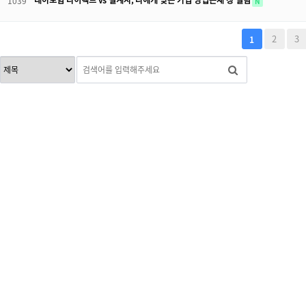
태아보험 다이렉트 vs 설계사, 나에게 맞는 가입 방법은새 창 열림
1039
N
다음
맨끝
2
3
1