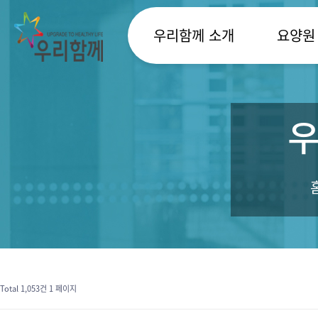
우리함께 소개
요양원
우
Total 1,053건
1 페이지