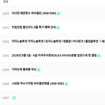
번호
이사전 배관청소 와우클린 1668-5982
1053
N
트립닷컴 할인코드 8월 특가 혜택 안내
1052
N
카지노솔루션 카지노솔루션 l 토지노솔루션 l 정품알 l 아너링크 l 홀덤솔루션 ㅣ새
1051
2026년 8월 5일 - 6일 미국주식정보26.8.6 06시00분쯤 업로드새 창 열림
1050
N
가라오케 룸싸롱 부산
1049
N
나성동 하수구막힘 와우클린해결 1668-5982
1048
N
1047
N