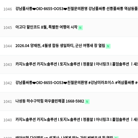
강남풀사롱❤️OlO-8655-OO53❤️친절문의환영 강남풀싸롱 선릉풀싸롱 역삼동
1046
아고다 할인코드 8월, 특별한 여행의 시작
1045
N
2026.04 양재천, 4월생 합동 생일파티, 군산 여행새 창 열림
1044
N
카지노솔루션 카지노솔루션 l 토지노솔루션 l 정품알 l 아너링크 l 홀덤솔루션 ㅣ새
1043
강남풀싸롱❤️OlO-8655-OO53❤️친절문의환영 #강남미러초이스 #역삼풀싸롱
1042
나성동 하수구막힘 와우클린해결 1668-5982
1041
N
카지노솔루션 카지노솔루션 l 토지노솔루션 l 정품알 l 아너링크 l 홀덤솔루션 ㅣ새
1040